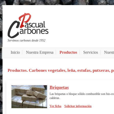
Servimos carbones desde 1952
Inicio
Nuestra Empresa
Productos
Servicios
Nuest
Productos. Carbones vegetales, leña, estufas, putxeras, p
Briquetas
Las briquetas o bloque sólido combustible son bio-co
calderas.
Ver ficha
Solicitar información