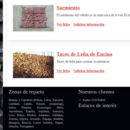
Sarmiento
El sarmiento del viñedo es la rama seca de la vid. El 
Ver ficha
Solicitar información
Tacos de Leña de Encina
Tacos de leña para cocinas económicas.
Ver ficha
Solicitar información
Zonas de reparto
Nuestros clientes
Bizkaia y Cantabria (Bilbao, Leioa, Santurtzi,
>>
Asador GUETARIA
Galdakao, Laredo, Basauri, Arrigorriaga,
Enlaces de interés
Getxo, Plentzia, Alonsotegui, Derio,
Amorebieta, Erandio, Sopelana, Santurtzi,
Loiu, Bakio, Muskiz, Zaratamo, Galdakao,
Zorroza, Algorta, Atxondo, Trapaga, Abadiño,
Munguia, Muxica, Castro Urdiales, Neguri,
Ortuella, Portugalete)